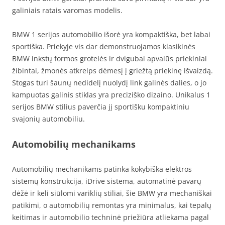
galiniais ratais varomas modelis.
BMW 1 serijos automobilio išorė yra kompaktiška, bet labai
sportiška. Priekyje vis dar demonstruojamos klasikinės
BMW inkstų formos grotelės ir dvigubai apvalūs priekiniai
žibintai, žmonės atkreips dėmesį į griežtą priekinę išvaizdą.
Stogas turi šaunų nedidelį nuolydį link galinės dalies, o jo
kampuotas galinis stiklas yra preciziško dizaino. Unikalus 1
serijos BMW stilius paverčia jį sportišku kompaktiniu
svajonių automobiliu.
Automobilių mechanikams
Automobilių mechanikams patinka kokybiška elektros
sistemų konstrukcija, iDrive sistema, automatinė pavarų
dėžė ir keli siūlomi variklių stiliai, šie BMW yra mechaniškai
patikimi, o automobilių remontas yra minimalus, kai tepalų
keitimas ir automobilio techninė priežiūra atliekama pagal