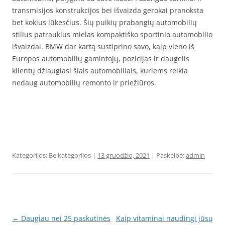
transmisijos konstrukcijos bei išvaizda gerokai pranoksta
bet kokius lūkesčius. Šių puikių prabangių automobilių
stilius patrauklus mielas kompaktiško sportinio automobilio
išvaizdai. BMW dar kartą sustiprino savo, kaip vieno iš
Europos automobilių gamintojų, pozicijas ir daugelis
klientų džiaugiasi šiais automobiliais, kuriems reikia
nedaug automobilių remonto ir priežiūros.
Kategorijos: Be kategorijos |
13 gruodžio, 2021
| Paskelbė:
admin
Įrašo
←
Daugiau nei 25 paskutinės
Kaip vitaminai naudingi jūsų