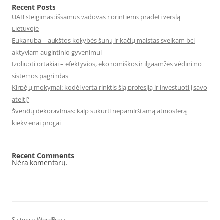
Recent Posts
UAB steigimas: išsamus vadovas norintiems pradėti verslą
Lietuvoje
Eukanuba – aukštos kokybės šunų ir kačių maistas sveikam bei
aktyviam augintinio gyvenimui
Izoliuoti ortakiai – efektyvios, ekonomiškos ir ilgaamžės vėdinimo
sistemos pagrindas
Kirpėjų mokymai: kodėl verta rinktis šią profesiją ir investuoti į savo
ateitį?
Švenčių dekoravimas: kaip sukurti nepamirštamą atmosferą
kiekvienai progai
Recent Comments
Nėra komentarų.
Sistema: WordPress