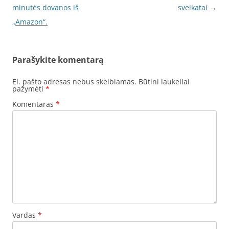
navigacija
minutės dovanos iš
sveikatai
→
„Amazon“.
Parašykite komentarą
El. pašto adresas nebus skelbiamas.
Būtini laukeliai
pažymėti
*
Komentaras
*
Vardas
*