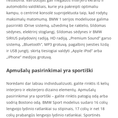
nestebina. Vairuotojas gali mėgautis interjero ekranu ir
automobilio valdikliais, kurie yra pakreipti optimaliu
kampu, o centrinė konsolė suprojektuota taip, kad rodytų
maksimalų matomumą. BMW 1 serijos modeliuose galima
pasirinkti iDrive sistemą, užvedimą be raktelio, šildomas
sėdynes, elektrinį stoglangį, šildomas sėdynes ir BMW
SIRIUS palydovinį radiją, HD radiją, „Premium Sound” garso
sistemą, „Bluetooth”, MP3 grotuvą, pagalbinį įvesties lizdą
ir USB jungtį, skirtą tiesiogiai valdyti „Apple iPod” arba
„iPhone” medijos grotuvą.
Apmušalų pasirinkimai yra sportiški
Norėdami dar labiau individualizuoti, galite rinktis iš kelių
interjero ir eksterjero dizaino elementų. Apmušalų
pasirinkimai yra sportiški – galite rinktis patogią odą arba
sodrią Bostono odą. BMW Sport modelius sudaro 16 colių
lengvojo lydinio ratlankiai su stipinais, 17 colių ir net 18
colių prabangūs lengvojo lydinio ratlankiai. Sportinės