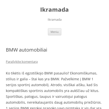
Pereiti
prie
Ikramada
turinio
Ikramada
Meniu
BMW automobiliai
Parašykite komentarą
Ko tikėtis iš egzotiškojo BMW pasaulio? Ekonomiškumas,
stilius ir galia – štai kas yra BMW. Pažvelkime į BMW 1
serijos sportinį automobilį. Atrodo, visiškai aišku, kad šis
kompaktiškas sportinis automobilis yra aukščiau už kitus.
Sportiškas, patogus, taupus ir vairuotojui patogus
automobilis, nereikalaujantis daug automobilių priežiūros.
1 serijos BMW gerokai pranoko savo pirmtaką ir vis dar yra