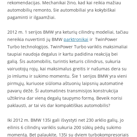
rekomendacijas. Mechanikai žino, kad kai reikia mažiau
automobilių remonto, šie automobiliai yra kokybiškai
pagaminti ir ilgaamžiai.
2012 m. 1 serijos BMW yra keturių cilindrų modeliai, tačiau
nereikia nuvertinti jų BMW
parktronikai
ir TwinPower
Turbo technologijos. TwinPower Turbo variklis maksimaliai
taupiai naudoja degalus ir kartu padidina reakciją bei
galią. Šis automobilis, turintis keturis cilindrus, sukuria
vairuotojų rojų, kai maksimalus greitis ir našumas dera su
jo imlumu ir sukimo momentu. Šie 1 serijos BMW yra vieni
pirmųjų, kuriuose siūloma aštuonių laipsnių automatinė
pavarų dėžė. Ši automatinės transmisijos konstrukcija
užtikrina dar vieną degalų taupymo formą. Beveik norisi
paklausti, ar tai vis dar kompaktiškas automobilis?
Iki 2012 m. BMW 135i gali išvystyti net 230 arklio galių, jo
eilinis 6 cilindrų variklis sukuria 200 sūkių pėdų sukimo
momentą. Bet palaukite, 135i su dviem turbokompresoriais