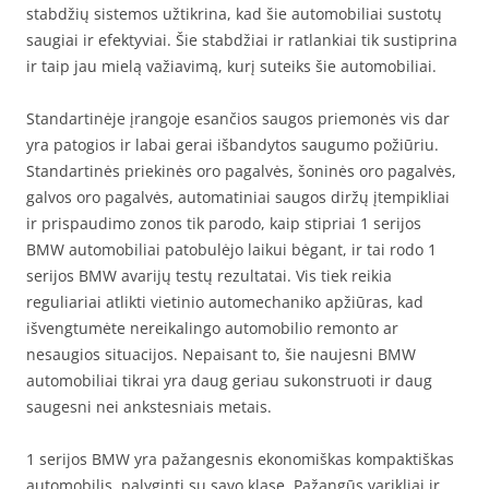
stabdžių sistemos užtikrina, kad šie automobiliai sustotų
saugiai ir efektyviai. Šie stabdžiai ir ratlankiai tik sustiprina
ir taip jau mielą važiavimą, kurį suteiks šie automobiliai.
Standartinėje įrangoje esančios saugos priemonės vis dar
yra patogios ir labai gerai išbandytos saugumo požiūriu.
Standartinės priekinės oro pagalvės, šoninės oro pagalvės,
galvos oro pagalvės, automatiniai saugos diržų įtempikliai
ir prispaudimo zonos tik parodo, kaip stipriai 1 serijos
BMW automobiliai patobulėjo laikui bėgant, ir tai rodo 1
serijos BMW avarijų testų rezultatai. Vis tiek reikia
reguliariai atlikti vietinio automechaniko apžiūras, kad
išvengtumėte nereikalingo automobilio remonto ar
nesaugios situacijos. Nepaisant to, šie naujesni BMW
automobiliai tikrai yra daug geriau sukonstruoti ir daug
saugesni nei ankstesniais metais.
1 serijos BMW yra pažangesnis ekonomiškas kompaktiškas
automobilis, palyginti su savo klase. Pažangūs varikliai ir