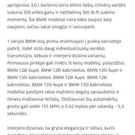
aprūpintas 3,0 l darbinio tūrio eilinis šešių cilindrų variklis
sukuria 300 arklio galių ir neįtikėtiną 300 lb-ft sukimo
momentą. Šie BMW modeliai nėra tokie taupūs kaip
naujesni, tačiau labai smagūs ir vairuojami.
1 serijos BMW visų pirma orientuojasi į puikią vairuotojo
patirtį, todėl siūlo daug individualizuotų variklio,
transmisijos, kėbulo ir interjero dizaino variantų.
Pirmiausia pirkėjai gali rinktis iš kelių modelių, pavyzdžiui,
BMW 128i kupė, BMW 128i kabrioletas, BMW 135i kupė ir
BMW 135i kabrioletas. BMW 128i kupė, BMW 128i
kabrioletas, BMW 135i kupė ir BMW 135i kabrioletas
modeliai pasižymi labai mažomis degalų sąnaudomis ir
išmeta mažiausiai teršalų. Didžiausias šių automobilių
greitis gali siekti 155 MPH, o 0-62 mylios per valandą – 5,3
sekundės.
Interjero dizainas, tai gryna elegancija ir stilius, kuris