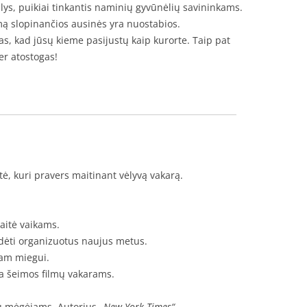
lys, puikiai tinkantis naminių gyvūnėlių savininkams.
kšmą slopinančios ausinės yra nuostabios.
, kad jūsų kieme pasijustų kaip kurorte. Taip pat
er atostogas!
tė, kuri pravers maitinant vėlyvą vakarą.
itė vaikams.
adėti organizuotus naujus metus.
iam miegui.
nka šeimos filmų vakarams.
ių mėgėjams. Autorius
„New York Times“.