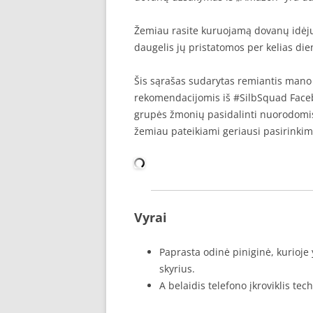
Žemiau rasite kuruojamą dovanų idėjų 
daugelis jų pristatomos per kelias die
Šis sąrašas sudarytas remiantis mano 
rekomendacijomis iš #SilbSquad Faceb
grupės žmonių pasidalinti nuorodomis į
žemiau pateikiami geriausi pasirinkim
Vyrai
Paprasta odinė piniginė, kurioje y
skyrius.
A
belaidis telefono įkroviklis
tech