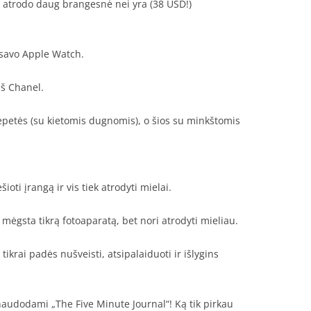
 atrodo daug brangesnė nei yra (38 USD!)
i savo Apple Watch.
š Chanel.
epetės (su kietomis dugnomis), o šios su minkštomis
oti įrangą ir vis tiek atrodyti mielai.
e mėgsta tikrą fotoaparatą, bet nori atrodyti mieliau.
ikrai padės nušveisti, atsipalaiduoti ir išlygins
audodami „The Five Minute Journal“! Ką tik pirkau