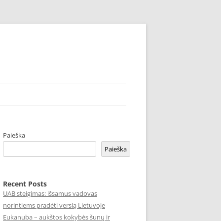
Paieška
Paieška
Recent Posts
UAB steigimas: išsamus vadovas
norintiems pradėti verslą Lietuvoje
Eukanuba – aukštos kokybės šunų ir