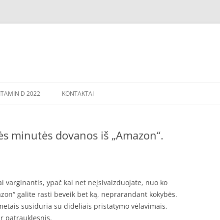
TAMIN D 2022
KONTAKTAI
ės minutės dovanos iš „Amazon“.
ai varginantis, ypač kai net neįsivaizduojate, nuo ko
zon“ galite rasti beveik bet ką, neprarandant kokybės.
metais susiduria su dideliais pristatymo vėlavimais,
 patrauklesnis.