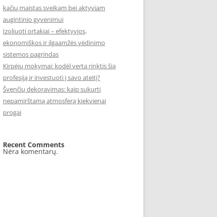
kačių maistas sveikam bei aktyviam
augintinio gyvenimui
Izoliuoti ortakiai – efektyvios,
ekonomiškos ir ilgaamžės vėdinimo
sistemos pagrindas
Kirpėjų mokymai: kodėl verta rinktis šią
profesiją ir investuoti į savo ateitį?
Švenčių dekoravimas: kaip sukurti
nepamirštamą atmosferą kiekvienai
progai
Recent Comments
Nėra komentarų.