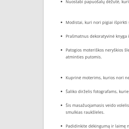
Nuostabi papuošalų dėžutė, kuri
Modistai, kuri nori pigiai išpirkt
Prašmatnus
dekoratyvinė knyga
i
Patogios moteriškos neryškios šl
atminties putomis.
Kuprinė moterims, kurios nori neši
Šaliko dirželis fotografams, kuri
Šis masažuojamasis veido volelis t
smulkias raukšleles.
Padidinkite dėkingumą ir laimę n