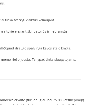
ms.
ai tinka tvarkyti daiktus keliaujant.
yra tokie elegantiški, patogūs ir nebrangūs!
SilbSquad draugo spalvinga kavos stalo knyga.
 memo riešo juosta. Tai ypač tinka slaugytojams.
andiška orkaitė (turi daugiau nei 25 000 atsiliepimų!)