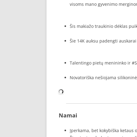
visoms mano gyvenimo mergino
Šis makiažo traukinio dėklas puiki
Šie 14K auksu padengti auskarai 
Talentingo pietų menininko ir #
Novatoriška nešiojama silikoninė
Namai
Įperkama, bet kokybiška ketaus ol