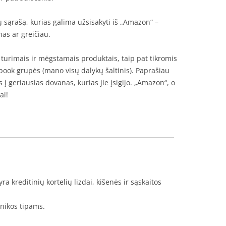
sąrašą, kurias galima užsisakyti iš „Amazon“ –
nas ar greičiau.
turimais ir mėgstamais produktais, taip pat tikromis
ook grupės (mano visų dalykų šaltinis). Paprašiau
 geriausias dovanas, kurias jie įsigijo. „Amazon“, o
ai!
ra kreditinių kortelių lizdai, kišenės ir sąskaitos
nikos tipams.