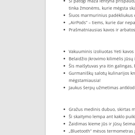
Ši patogi maža lentyna prispaudž
tinka žmonėms, kurie mėgsta skait
Šiuos marmurinius padėkliukus de
„AirPods“ – tiems, kurie dar nepa
Prašmatniausias kavos ir arbatos 
Vakuuminis izoliuotas Yeti kavos 
Belaidžio įkrovimo kilimėlis jūsų
Šis maišytuvas yra itin galingas,
Gurmaniškų salotų kulinarijos k
mėgstamiausia!
Jaukus šerpų užmetimas antklodė
Gražus medinis dubuo, skirtas m
Ši skaitymo lempa ant kaklo puiki
Žaidimas kieme jūs ir jūsų šeima 
„Bluetooth“ mėsos termometras g