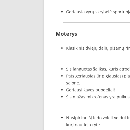
Geriausia vyrų skrybėlė sportuoja
Moterys
Klasikinis dviejų dalių pižamų r
Šis languotas šalikas, kuris atro
Pats geriausias (ir pigiausias) p
salone.
Geriausi kavos puodeliai!
Šis mažas mikrofonas yra puikus 
Nusipirkau šį ledo volelį veidui i
kurį naudoju ryte.