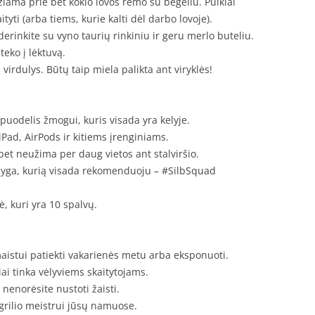
iama prie bet kokio lovos rėmo su bėgeliu. Puikiai
yti (arba tiems, kurie kalti dėl darbo lovoje).
rinkite su vyno taurių rinkiniu ir geru merlo buteliu.
teko į lėktuvą.
virdulys. Būtų taip miela palikta ant viryklės!
puodelis žmogui, kuris visada yra kelyje.
 iPad, AirPods ir kitiems įrenginiams.
 bet neužima per daug vietos ant stalviršio.
nyga, kurią visada rekomenduoju – #SilbSquad
, kuri yra 10 spalvų.
aistui patiekti vakarienės metu arba eksponuoti.
ai tinka vėlyviems skaitytojams.
nenorėsite nustoti žaisti.
rilio meistrui jūsų namuose.