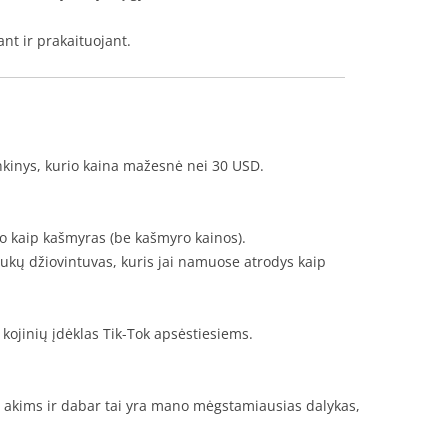
nt ir prakaituojant.
inkinys, kurio kaina mažesnė nei 30 USD.
do kaip kašmyras (be kašmyro kainos).
laukų džiovintuvas, kuris jai namuose atrodys kaip
kojinių įdėklas Tik-Tok apsėstiesiems.
r akims
ir dabar tai yra mano mėgstamiausias dalykas,