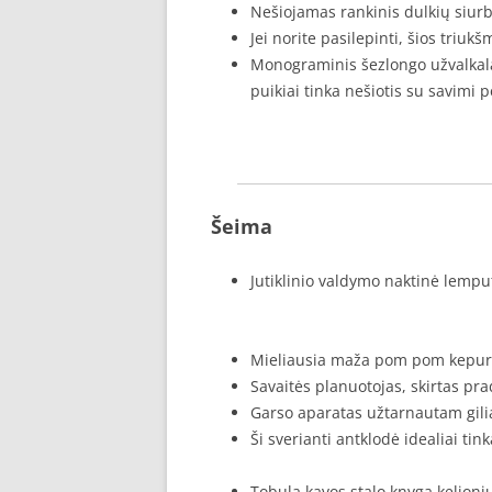
Nešiojamas rankinis dulkių siurb
Jei norite pasilepinti, šios triu
Monograminis šezlongo užvalkalas
puikiai tinka nešiotis su savimi p
Šeima
Jutiklinio valdymo naktinė lempu
Mieliausia maža pom pom kepura
Savaitės planuotojas, skirtas pr
Garso aparatas užtarnautam gil
Ši sverianti antklodė idealiai ti
Tobula kavos stalo knyga kelion