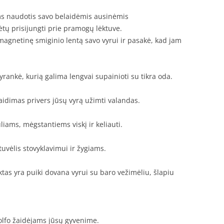
ms naudotis savo belaidėmis ausinėmis
ėtų prisijungti prie pramogų lėktuve.
agnetinę smiginio lentą savo vyrui ir pasakė, kad jam
rankė, kurią galima lengvai supainioti su tikra oda.
aidimas privers jūsų vyrą užimti valandas.
liams, mėgstantiems viskį ir keliauti.
ntuvėlis stovyklavimui ir žygiams.
as yra puiki dovana vyrui su baro vežimėliu, šlapiu
olfo žaidėjams jūsų gyvenime.