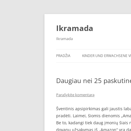
Pereiti
prie
turinio
Ikramada
Ikramada
PRADŽIA
KINDER UND ERWACHSENE VI
Daugiau nei 25 paskutin
Parašykite komentarą
Šventinis apsipirkimas gali jaustis lab
pradėti. Laimei, šiomis dienomis „Ama
Be to, kadangi tiek daug įmonių šiais 
dovanų užsakymas iš „Amazon“ yra dar