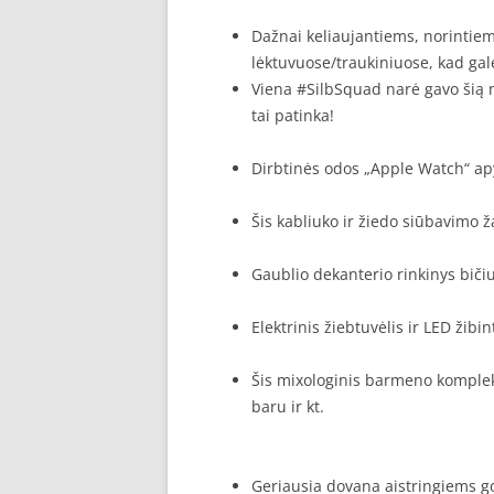
Dažnai keliaujantiems, norintie
lėktuvuose/traukiniuose, kad gal
Viena #SilbSquad narė gavo šią m
tai patinka!
Dirbtinės odos „Apple Watch“ apy
Šis kabliuko ir žiedo siūbavimo ž
Gaublio dekanterio rinkinys bičiu
Elektrinis žiebtuvėlis ir LED žibi
Šis mixologinis barmeno komplekt
baru ir kt.
Geriausia dovana aistringiems g