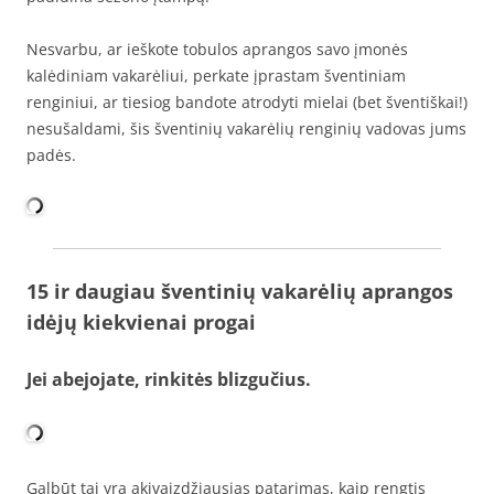
Nesvarbu, ar ieškote tobulos aprangos savo įmonės
kalėdiniam vakarėliui, perkate įprastam šventiniam
renginiui, ar tiesiog bandote atrodyti mielai (bet šventiškai!)
nesušaldami, šis šventinių vakarėlių renginių vadovas jums
padės.
15 ir daugiau šventinių vakarėlių aprangos
idėjų kiekvienai progai
Jei abejojate, rinkitės blizgučius.
Galbūt tai yra akivaizdžiausias patarimas, kaip rengtis