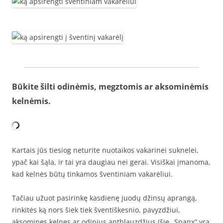
Būkite šilti odinėmis, megztomis ar aksominėmis
kelnėmis.
Kartais jūs tiesiog neturite nuotaikos vakarinei suknelei,
ypač kai šąla, ir tai yra daugiau nei gerai. Visiškai įmanoma,
kad kelnės būtų tinkamos šventiniam vakarėliui.
Tačiau užuot pasirinkę kasdienę juodų džinsų aprangą,
rinkitės ką nors šiek tiek šventiškesnio, pavyzdžiui,
aksomines kelnes ar odinius antblauzdžius (šie „Spanx“ yra