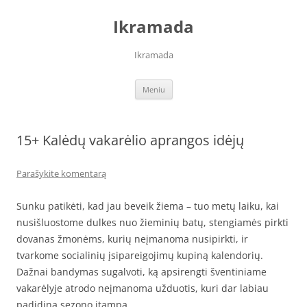
Pereiti
prie
Ikramada
turinio
Ikramada
Meniu
15+ Kalėdų vakarėlio aprangos idėjų
Parašykite komentarą
Sunku patikėti, kad jau beveik žiema – tuo metų laiku, kai
nusišluostome dulkes nuo žieminių batų, stengiamės pirkti
dovanas žmonėms, kurių neįmanoma nusipirkti, ir
tvarkome socialinių įsipareigojimų kupiną kalendorių.
Dažnai bandymas sugalvoti, ką apsirengti šventiniame
vakarėlyje atrodo neįmanoma užduotis, kuri dar labiau
padidina sezono įtampą.