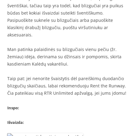
šventiškai, tačiau taip yra todėl, kad blizgučiai yra puikus
būdas bet kokiai išvaizdai suteikti šventiškumo.
Pasipuoškite suknele su blizgučiais arba papuoškite
klasikinį drabužį blizgučiu, puoštu viršutiniuku ar
aksesuarais.
Man patinka palaidinės su blizgučiais vienu pečiu (žr.
žemiau) idėja, derinama su džinsais ir pompomis, skirta
kasdieniam Kalėdų vakarėliui.
Taip pat: jei nenorite švaistytis dėl pareiškimų duodančio
blizgučių skaičiaus, labai rekomenduoju Rent the Runway.
Čia pateikiau visą RTR Unlimited apžvalgą, jei jums įdomu!
Inspo:
Išvaizda: