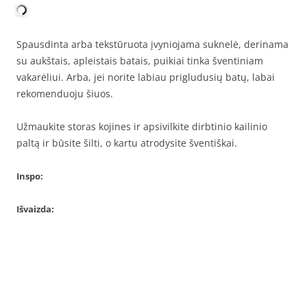
Spausdinta arba tekstūruota įvyniojama suknelė, derinama
su aukštais, apleistais batais, puikiai tinka šventiniam
vakarėliui. Arba, jei norite labiau prigludusių batų, labai
rekomenduoju šiuos.
Užmaukite storas kojines ir apsivilkite dirbtinio kailinio
paltą ir būsite šilti, o kartu atrodysite šventiškai.
Inspo:
Išvaizda: