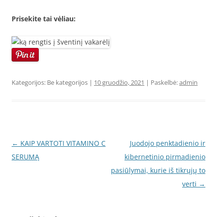
Prisekite tai vėliau:
Kategorijos: Be kategorijos |
10 gruodžio, 2021
| Paskelbė:
admin
Įrašo
←
KAIP VARTOTI VITAMINO C
Juodojo penktadienio ir
navigacija
SERUMĄ
kibernetinio pirmadienio
pasiūlymai, kurie iš tikrųjų to
verti
→