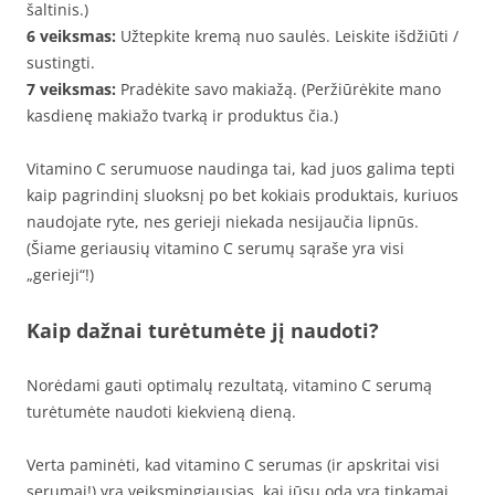
šaltinis.)
6 veiksmas:
Užtepkite kremą nuo saulės. Leiskite išdžiūti /
sustingti.
7 veiksmas:
Pradėkite savo makiažą. (Peržiūrėkite mano
kasdienę makiažo tvarką ir produktus čia.)
Vitamino C serumuose naudinga tai, kad juos galima tepti
kaip pagrindinį sluoksnį po bet kokiais produktais, kuriuos
naudojate ryte, nes gerieji niekada nesijaučia lipnūs.
(Šiame geriausių vitamino C serumų sąraše yra visi
„gerieji“!)
Kaip dažnai turėtumėte jį naudoti?
Norėdami gauti optimalų rezultatą, vitamino C serumą
turėtumėte naudoti kiekvieną dieną.
Verta paminėti, kad vitamino C serumas (ir apskritai visi
serumai!) yra veiksmingiausias, kai jūsų oda yra tinkamai