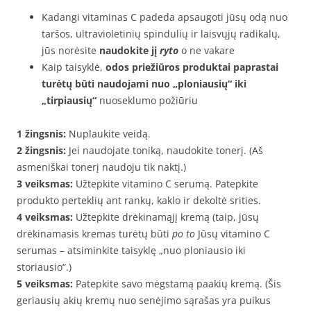
Kadangi vitaminas C padeda apsaugoti jūsų odą nuo
taršos, ultravioletinių spindulių ir laisvųjų radikalų,
jūs norėsite
naudokite jį
ryto
o ne vakare
Kaip taisyklė,
odos priežiūros produktai paprastai
turėtų būti naudojami nuo „ploniausių“ iki
„tirpiausių“
nuoseklumo požiūriu
1 žingsnis:
Nuplaukite veidą.
2 žingsnis:
Jei naudojate toniką, naudokite tonerį. (Aš
asmeniškai tonerį naudoju tik naktį.)
3 veiksmas:
Užtepkite vitamino C serumą. Patepkite
produkto perteklių ant rankų, kaklo ir dekoltė srities.
4 veiksmas:
Užtepkite drėkinamąjį kremą (taip, jūsų
drėkinamasis kremas turėtų būti
po to
Jūsų vitamino C
serumas – atsiminkite taisyklę „nuo ploniausio iki
storiausio“.)
5 veiksmas:
Patepkite savo mėgstamą paakių kremą. (Šis
geriausių akių kremų nuo senėjimo sąrašas yra puikus