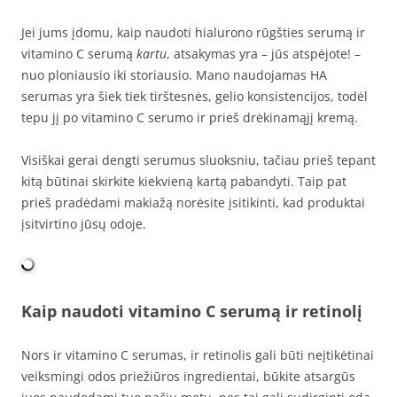
Jei jums įdomu, kaip naudoti hialurono rūgšties serumą ir
vitamino C serumą
kartu
, atsakymas yra – jūs atspėjote! –
nuo ​​ploniausio iki storiausio. Mano naudojamas HA
serumas yra šiek tiek tirštesnės, gelio konsistencijos, todėl
tepu jį po vitamino C serumo ir prieš drėkinamąjį kremą.
Visiškai gerai dengti serumus sluoksniu, tačiau prieš tepant
kitą būtinai skirkite kiekvieną kartą pabandyti. Taip pat
prieš pradėdami makiažą norėsite įsitikinti, kad produktai
įsitvirtino jūsų odoje.
Kaip naudoti vitamino C serumą ir retinolį
Nors ir vitamino C serumas, ir retinolis gali būti neįtikėtinai
veiksmingi odos priežiūros ingredientai, būkite atsargūs