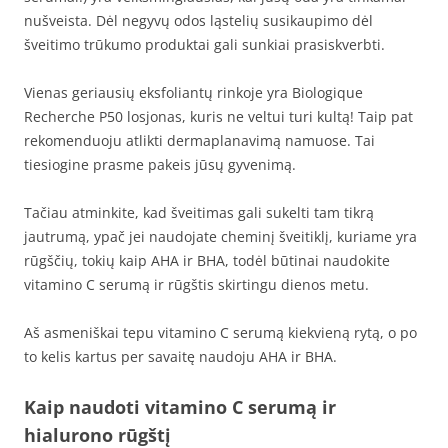
nušveista. Dėl negyvų odos ląstelių susikaupimo dėl
šveitimo trūkumo produktai gali sunkiai prasiskverbti.
Vienas geriausių eksfoliantų rinkoje yra Biologique
Recherche P50 losjonas, kuris ne veltui turi kultą! Taip pat
rekomenduoju atlikti dermaplanavimą namuose. Tai
tiesiogine prasme pakeis jūsų gyvenimą.
Tačiau atminkite, kad šveitimas gali sukelti tam tikrą
jautrumą, ypač jei naudojate cheminį šveitiklį, kuriame yra
rūgščių, tokių kaip AHA ir BHA, todėl būtinai naudokite
vitamino C serumą ir rūgštis skirtingu dienos metu.
Aš asmeniškai tepu vitamino C serumą kiekvieną rytą, o po
to kelis kartus per savaitę naudoju AHA ir BHA.
Kaip naudoti vitamino C serumą ir
hialurono rūgštį