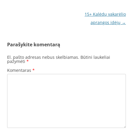
Įrašo
15+ Kalėdų vakarėlio
navigacija
aprangos idėjų
→
Parašykite komentarą
El. pašto adresas nebus skelbiamas.
Būtini laukeliai
pažymėti
*
Komentaras
*