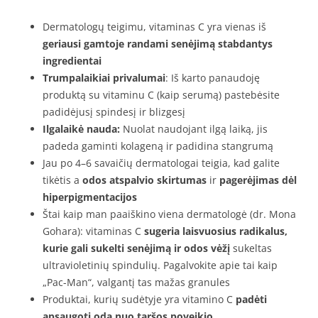
Dermatologų teigimu, vitaminas C yra vienas iš
geriausi gamtoje randami senėjimą stabdantys
ingredientai
Trumpalaikiai privalumai
: Iš karto panaudoję
produktą su vitaminu C (kaip serumą) pastebėsite
padidėjusį spindesį ir blizgesį
Ilgalaikė nauda:
Nuolat naudojant ilgą laiką, jis
padeda gaminti kolageną ir padidina stangrumą
Jau po 4–6 savaičių dermatologai teigia, kad galite
tikėtis a
odos atspalvio skirtumas
ir
pagerėjimas dėl
hiperpigmentacijos
Štai kaip man paaiškino viena dermatologė (dr. Mona
Gohara): vitaminas C
sugeria laisvuosius radikalus,
kurie gali sukelti senėjimą ir odos vėžį
sukeltas
ultravioletinių spindulių. Pagalvokite apie tai kaip
„Pac-Man“, valgantį tas mažas granules
Produktai, kurių sudėtyje yra vitamino C
padėti
apsaugoti odą nuo taršos poveikio