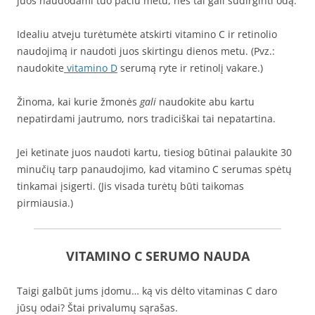
juos naudodami tuo pačiu metu, nes tai gali sudirginti odą.
Idealiu atveju turėtumėte atskirti vitamino C ir retinolio
naudojimą ir naudoti juos skirtingu dienos metu. (Pvz.:
naudokite
vitamino D
serumą ryte ir retinolį vakare.)
Žinoma, kai kurie žmonės
gali
naudokite abu kartu
nepatirdami jautrumo, nors tradiciškai tai nepatartina.
Jei ketinate juos naudoti kartu, tiesiog būtinai palaukite 30
minučių tarp panaudojimo, kad vitamino C serumas spėtų
tinkamai įsigerti. (Jis visada turėtų būti taikomas
pirmiausia.)
VITAMINO C SERUMO NAUDA
Taigi galbūt jums įdomu… ką vis dėlto vitaminas C daro
jūsų odai? Štai privalumų sąrašas.