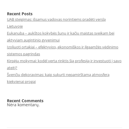
Recent Posts
UAB steigimas: išsamus vadovas norintiems pradėti verslą
Lietuvoje
Eukanuba – aukštos kokybės šunų ir kačių maistas sveikam bei
aktyviam augintinio gyvenimui
Izoliuoti ortakiai – efektyvios, ekonomiškos ir ilgaamžės vėdinimo
sistemos pagrindas
Kirpėjų mokymai: kodėl verta rinktis šią profesiją ir investuoti į savo
ateitį?
Švenčių dekoravimas: kaip sukurti nepamirštamą atmosferą
kiekvienai progai
Recent Comments
Nėra komentarų.