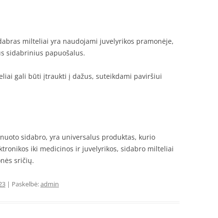
abras milteliai yra naudojami juvelyrikos pramonėje,
kus sidabrinius papuošalus.
liai gali būti įtraukti į dažus, suteikdami paviršiui
finuoto sidabro, yra universalus produktas, kurio
ktronikos iki medicinos ir juvelyrikos, sidabro milteliai
nės sričių.
23
| Paskelbė:
admin