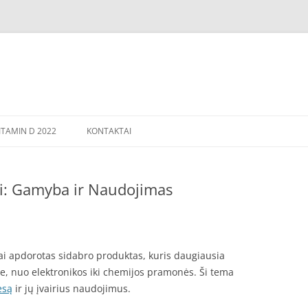
TAMIN D 2022
KONTAKTAI
ai: Gamyba ir Naudojimas
iai apdorotas sidabro produktas, kuris daugiausia
, nuo elektronikos iki chemijos pramonės. Ši tema
esą
ir jų įvairius naudojimus.