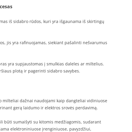
ocesas
as iš sidabro rūdos, kuri yra išgaunama iš skirtingų
os, jis yra rafinuojamas, siekiant pašalinti nešvarumus
ras yra supjaustomas į smulkias daleles ar miltelius.
ršiaus plotą ir pagerinti sidabro savybes.
ro milteliai dažnai naudojami kaip dangteliai vidiniuose
inant gerą laidumo ir elektros srovės perdavimą.
gali būti sumaišyti su kitomis medžiagomis, sudarant
ojama elektroniniuose įrenginiuose, pavyzdžiui,