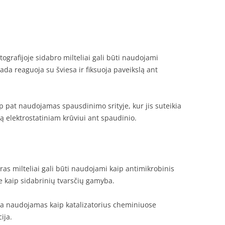
ografijoje sidabro milteliai gali būti naudojami
ada reaguoja su šviesa ir fiksuoja paveikslą ant
ip pat naudojamas spausdinimo srityje, kur jis suteikia
ią elektrostatiniam krūviui ant spaudinio.
ras milteliai gali būti naudojami kaip antimikrobinis
e kaip sidabrinių tvarsčių gamyba.
 yra naudojamas kaip katalizatorius cheminiuose
ija.