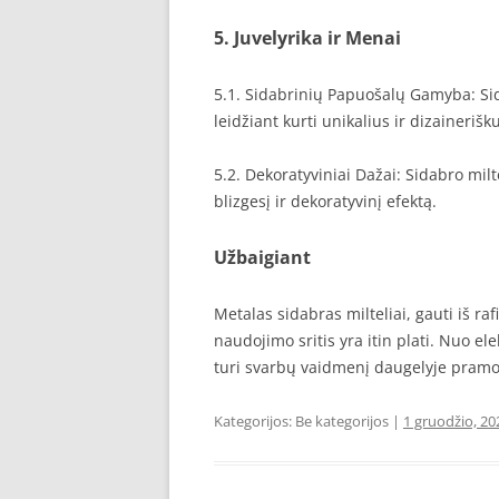
5. Juvelyrika ir Menai
5.1. Sidabrinių Papuošalų Gamyba: Sid
leidžiant kurti unikalius ir dizaineriš
5.2. Dekoratyviniai Dažai: Sidabro milte
blizgesį ir dekoratyvinį efektą.
Užbaigiant
Metalas sidabras milteliai, gauti iš ra
naudojimo sritis yra itin plati. Nuo ele
turi svarbų vaidmenį daugelyje pramo
Kategorijos: Be kategorijos |
1 gruodžio, 20