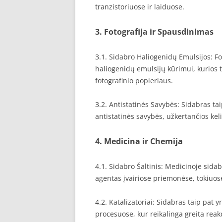
tranzistoriuose ir laiduose.
3. Fotografija ir Spausdinimas
3.1. Sidabro Haliogenidų Emulsijos: Fot
haliogenidų emulsijų kūrimui, kurios t
fotografinio popieriaus.
3.2. Antistatinės Savybės: Sidabras ta
antistatinės savybės, užkertančios kel
4. Medicina ir Chemija
4.1. Sidabro Šaltinis: Medicinoje sidab
agentas įvairiose priemonėse, tokiuos
4.2. Katalizatoriai: Sidabras taip pat
procesuose, kur reikalinga greita reakc