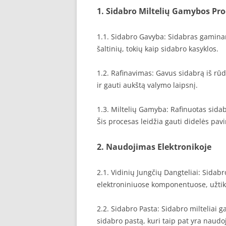
1. Sidabro Miltelių Gamybos Pr
1.1. Sidabro Gavyba: Sidabras gaminam
šaltinių, tokių kaip sidabro kasyklos.
1.2. Rafinavimas: Gavus sidabrą iš rūd
ir gauti aukštą valymo laipsnį.
1.3. Miltelių Gamyba: Rafinuotas sidab
Šis procesas leidžia gauti didelės pavi
2. Naudojimas Elektronikoje
2.1. Vidinių Jungčių Dangteliai: Sidab
elektroniniuose komponentuose, užtikr
2.2. Sidabro Pasta: Sidabro milteliai 
sidabro pastą, kuri taip pat yra naud