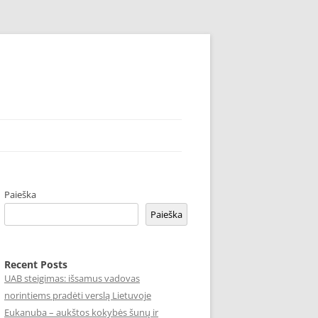
Paieška
Paieška
Recent Posts
UAB steigimas: išsamus vadovas
norintiems pradėti verslą Lietuvoje
Eukanuba – aukštos kokybės šunų ir