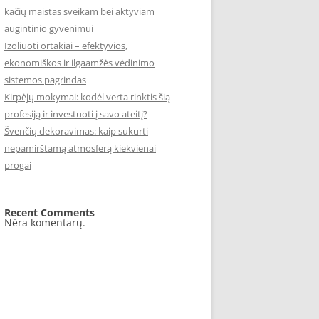
kačių maistas sveikam bei aktyviam
augintinio gyvenimui
Izoliuoti ortakiai – efektyvios,
ekonomiškos ir ilgaamžės vėdinimo
sistemos pagrindas
Kirpėjų mokymai: kodėl verta rinktis šią
profesiją ir investuoti į savo ateitį?
Švenčių dekoravimas: kaip sukurti
nepamirštamą atmosferą kiekvienai
progai
Recent Comments
Nėra komentarų.