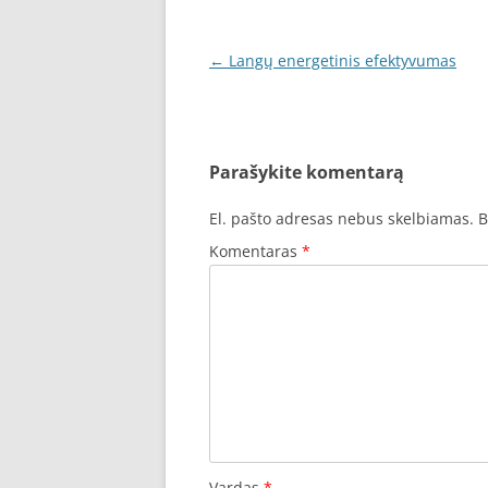
Įrašo
←
Langų energetinis efektyvumas
navigacija
Parašykite komentarą
El. pašto adresas nebus skelbiamas.
B
Komentaras
*
Vardas
*