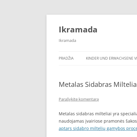
Pereiti
prie
turinio
Ikramada
Ikramada
PRADŽIA
KINDER UND ERWACHSENE VI
Metalas Sidabras Milteli
Parašykite komentarą
Metalas sidabras milteliai yra special
naudojamas įvairiose pramonės šakose
aptars sidabro miltelių gamybos proc