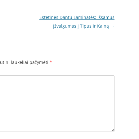
Estetinės Dantų Laminatės: Išsamus
Įžvalgumas į Tipus ir Kainą
→
ūtini laukeliai pažymėti
*