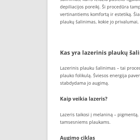
depiliacijos poreikį. Ši procedūra tam
vertinantiems komfortą ir estetiką. Ši
plaukų šalinimas, kokie jo privalumai,
Kas yra lazerinis plaukų šal
Lazerinis plauku šalinimas – tai proc
plauko folikulą. Šviesos energija pave
stabdydama jo augimą.
Kaip veikia lazeris?
Lazeris taikosi į melaniną – pigmentą,
tamsesniems plaukams.
Augimo ciklas