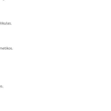
likulas.
metikos.
s.