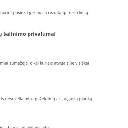
norint pasiekti geriausią rezultatą, reikia kelių
kų šalinimo privalumai
ai sumažėja, o kai kuriais atvejais jie visiškai
eris nesukelia odos pažeidimų ar įaugusių plaukų.
pažeisdamas aplinkinės odos.