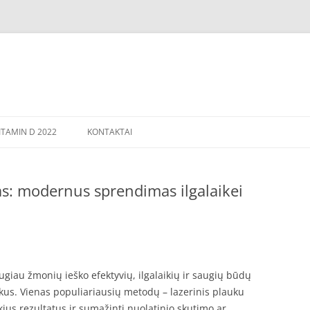
TAMIN D 2022
KONTAKTAI
as: modernus sprendimas ilgalaikei
i
augiau žmonių ieško efektyvių, ilgalaikių ir saugių būdų
us. Vienas populiariausių metodų – lazerinis plauku
aikius rezultatus ir sumažinti nuolatinio skutimo ar