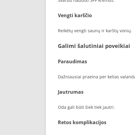
Svarbu naudoti SPF kremus.
Vengti karščio
Reikėtų vengti saunų ir karštų vonių.
Galimi šalutiniai poveikiai
Paraudimas
Dažniausiai praeina per kelias valand
Jautrumas
Oda gali būti šiek tiek jautri.
Retos komplikacijos