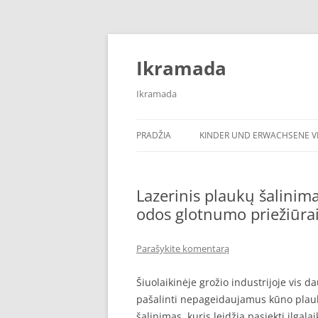
Pereiti
prie
turinio
Ikramada
Ikramada
PRADŽIA
KINDER UND ERWACHSENE VI
Lazerinis plaukų šalinim
odos glotnumo priežiūra
Parašykite komentarą
Šiuolaikinėje grožio industrijoje vis d
pašalinti nepageidaujamus kūno plauk
šalinimas, kuris leidžia pasiekti ilgal