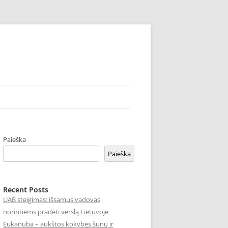
Paieška
Paieška
Recent Posts
UAB steigimas: išsamus vadovas
norintiems pradėti verslą Lietuvoje
Eukanuba – aukštos kokybės šunų ir