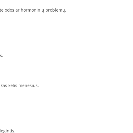
urite odos ar hormoninių problemų.
s.
kas kelis mėnesius.
egintis.