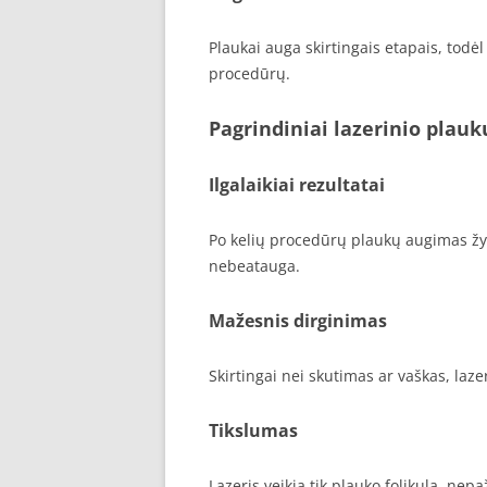
Plaukai auga skirtingais etapais, todėl 
procedūrų.
Pagrindiniai lazerinio plau
Ilgalaikiai rezultatai
Po kelių procedūrų plaukų augimas žymi
nebeatauga.
Mažesnis dirginimas
Skirtingai nei skutimas ar vaškas, laz
Tikslumas
Lazeris veikia tik plauko folikulą, ne