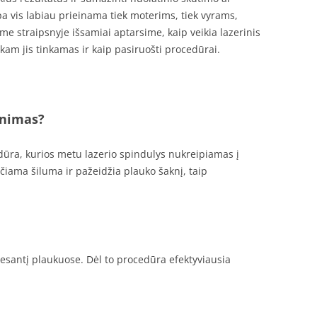
pa vis labiau prieinama tiek moterims, tiek vyrams,
ame straipsnyje išsamiai aptarsime, kaip veikia lazerinis
 kam jis tinkamas ir kaip pasiruošti procedūrai.
inimas?
edūra, kurios metu lazerio spindulys nukreipiamas į
rčiama šiluma ir pažeidžia plauko šaknį, taip
 esantį plaukuose. Dėl to procedūra efektyviausia