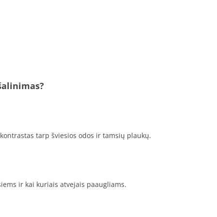
šalinimas?
 kontrastas tarp šviesios odos ir tamsių plaukų.
ems ir kai kuriais atvejais paaugliams.