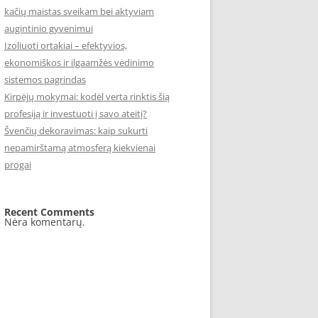
kačių maistas sveikam bei aktyviam
augintinio gyvenimui
Izoliuoti ortakiai – efektyvios,
ekonomiškos ir ilgaamžės vėdinimo
sistemos pagrindas
Kirpėjų mokymai: kodėl verta rinktis šią
profesiją ir investuoti į savo ateitį?
Švenčių dekoravimas: kaip sukurti
nepamirštamą atmosferą kiekvienai
progai
Recent Comments
Nėra komentarų.