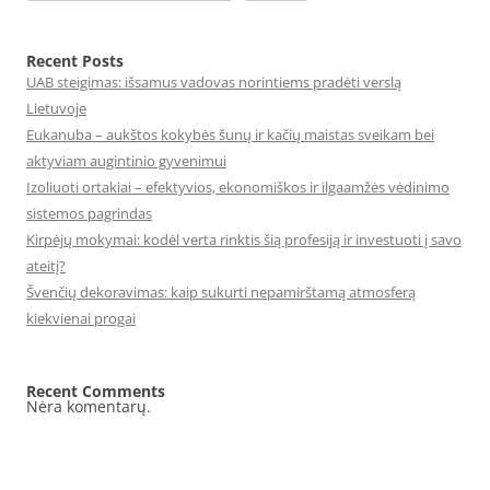
Recent Posts
UAB steigimas: išsamus vadovas norintiems pradėti verslą
Lietuvoje
Eukanuba – aukštos kokybės šunų ir kačių maistas sveikam bei
aktyviam augintinio gyvenimui
Izoliuoti ortakiai – efektyvios, ekonomiškos ir ilgaamžės vėdinimo
sistemos pagrindas
Kirpėjų mokymai: kodėl verta rinktis šią profesiją ir investuoti į savo
ateitį?
Švenčių dekoravimas: kaip sukurti nepamirštamą atmosferą
kiekvienai progai
Recent Comments
Nėra komentarų.