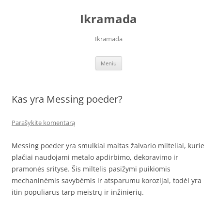
Pereiti
prie
Ikramada
turinio
Ikramada
Meniu
Kas yra Messing poeder?
Parašykite komentarą
Messing poeder yra smulkiai maltas žalvario milteliai, kurie
plačiai naudojami metalo apdirbimo, dekoravimo ir
pramonės srityse. Šis miltelis pasižymi puikiomis
mechaninėmis savybėmis ir atsparumu korozijai, todėl yra
itin populiarus tarp meistrų ir inžinierių.