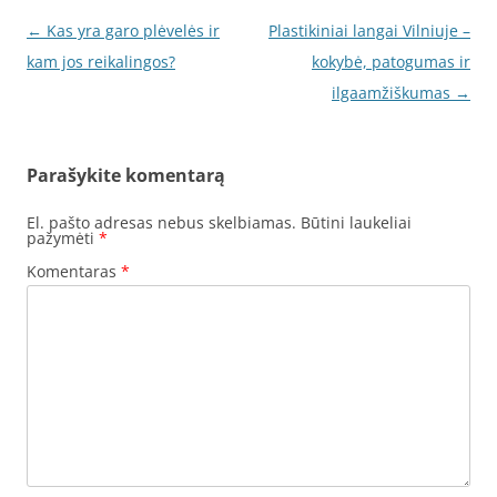
Įrašo
←
Kas yra garo plėvelės ir
Plastikiniai langai Vilniuje –
navigacija
kam jos reikalingos?
kokybė, patogumas ir
ilgaamžiškumas
→
Parašykite komentarą
El. pašto adresas nebus skelbiamas.
Būtini laukeliai
pažymėti
*
Komentaras
*