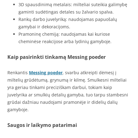
3D spausdinimą metalais: milteliai suteikia galimybę
gaminti sudėtingas detales su žalvario spalva.
Rankų darbo juvelyriką: naudojamas papuošalų
gamybai ir dekoracijoms.
Pramoninę chemiją: naudojamas kai kuriose
cheminėse reakcijose arba lydinių gamyboje.
Kaip pasirinkti tinkamą Messing poeder
Renkantis
Messing poeder
, svarbu atkreipti dėmesį į
miltelių grūdėtumą, grynumą ir kilmę. Smulkesni milteliai
yra geriau tinkami preciziškam darbui, tokiam kaip
juvelyrika ar smulkių detalių gamyba, tuo tarpu stambesni
grūdai dažniau naudojami pramonėje ir didelių dalių
gamyboje.
Saugos ir laikymo patarimai