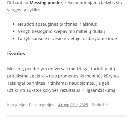
Dirbant su
Messing poeder
, rekomenduojama laikytis šių
saugos taisyklių:
Naudoti apsaugines pirštines ir akinius
Vengti tiesioginio kvėpavimo miltelių dulkių
Laikyti sausoje ir vėsioje vietoje, uždarytame inde
Išvados
Messing poeder yra universali medžiaga, turinti platų
pritaikymo spektrą – nuo pramonės iki meninės kūrybos.
Teisingai parinktas ir tinkamai naudojamas, jis gali
užtikrinti aukštos kokybės rezultatus ir ilgaamžiškumą.
Kategorijos: Be kategorijos |
4 rugpjūčio, 2025
| Paskelbė: