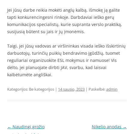
Jei jūsų darbe reikia mokėti anglų kalbą, išmokę ją galite
tapti konkurencingesni rinkoje. Darbdaviai ieško gerų
komunikacijos specialistų, kurie supranta verslo praktiką,
susijusią būtent su jais ir jų įmonėmis.
Taigi, jei jūsų vadovas ar viršininkas visada ieško išskirtinių
darbuotojų, turinčių puikių bendravimo įgūdžių, tuomet
reguliariai organizuokite ESL mokymus ir namuose! Vis
dėlto, jei planuojate dirbti JAV, svarbu, kad laisvai
kalbėtumėte angliškai.
Kategorijos: Be kategorijos |
14 sausio, 2023
| Paskelbė:
admin
Įrašo
←
Naudingi grožio
Nikelio anodas
→