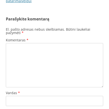
navigacija
patarimaiveidui
Parašykite komentarą
El. pašto adresas nebus skelbiamas.
Būtini laukeliai
pažymėti
*
Komentaras
*
Vardas
*