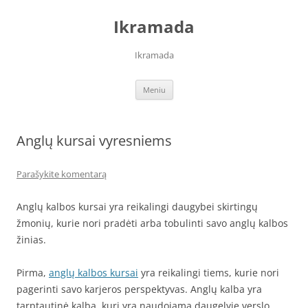
Pereiti
prie
Ikramada
turinio
Ikramada
Meniu
Anglų kursai vyresniems
Parašykite komentarą
Anglų kalbos kursai yra reikalingi daugybei skirtingų
žmonių, kurie nori pradėti arba tobulinti savo anglų kalbos
žinias.
Pirma,
anglų kalbos kursai
yra reikalingi tiems, kurie nori
pagerinti savo karjeros perspektyvas. Anglų kalba yra
tarptautinė kalba, kuri yra naudojama daugelyje verslo,