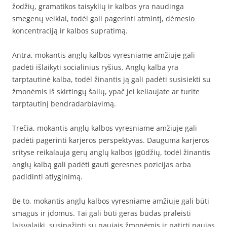
žodžių, gramatikos taisyklių ir kalbos yra naudinga
smegenų veiklai, todėl gali pagerinti atmintį, dėmesio
koncentraciją ir kalbos supratimą.
Antra, mokantis anglų kalbos vyresniame amžiuje gali
padėti išlaikyti socialinius ryšius. Anglų kalba yra
tarptautinė kalba, todėl žinantis ją gali padėti susisiekti su
žmonėmis iš skirtingų šalių, ypač jei keliaujate ar turite
tarptautinį bendradarbiavimą.
Trečia, mokantis anglų kalbos vyresniame amžiuje gali
padėti pagerinti karjeros perspektyvas. Dauguma karjeros
srityse reikalauja gerų anglų kalbos įgūdžių, todėl žinantis
anglų kalbą gali padėti gauti geresnes pozicijas arba
padidinti atlyginimą.
Be to, mokantis anglų kalbos vyresniame amžiuje gali būti
smagus ir įdomus. Tai gali būti geras būdas praleisti
laisvalaikį, susipažinti su naujais žmonėmis ir patirti naujas