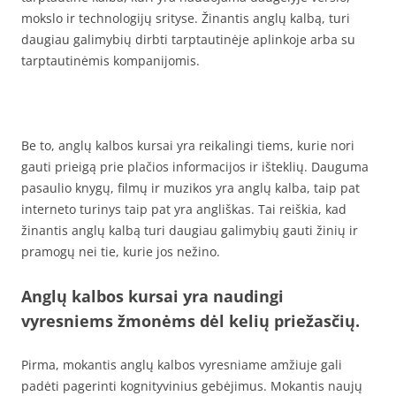
mokslo ir technologijų srityse. Žinantis anglų kalbą, turi
daugiau galimybių dirbti tarptautinėje aplinkoje arba su
tarptautinėmis kompanijomis.
Be to, anglų kalbos kursai yra reikalingi tiems, kurie nori
gauti prieigą prie plačios informacijos ir išteklių. Dauguma
pasaulio knygų, filmų ir muzikos yra anglų kalba, taip pat
interneto turinys taip pat yra angliškas. Tai reiškia, kad
žinantis anglų kalbą turi daugiau galimybių gauti žinių ir
pramogų nei tie, kurie jos nežino.
Anglų kalbos kursai yra naudingi
vyresniems žmonėms dėl kelių priežasčių.
Pirma, mokantis anglų kalbos vyresniame amžiuje gali
padėti pagerinti kognityvinius gebėjimus. Mokantis naujų