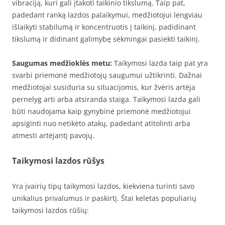
vibraciją, kuri gali įtakoti taikinio tikslumą. Taip pat,
padedant ranką lazdos palaikymui, medžiotojui lengviau
išlaikyti stabilumą ir koncentruotis į taikinį, padidinant
tikslumą ir didinant galimybę sėkmingai pasiekti taikinį.
Saugumas medžioklės metu:
Taikymosi lazda taip pat yra
svarbi priemonė medžiotojų saugumui užtikrinti. Dažnai
medžiotojai susiduria su situacijomis, kur žvėris artėja
pernelyg arti arba atsiranda staiga. Taikymosi lazda gali
būti naudojama kaip gynybinė priemonė medžiotojui
apsiginti nuo netikėto atakų, padedant atitolinti arba
atmesti artėjantį pavojų.
Taikymosi lazdos rūšys
Yra įvairių tipų taikymosi lazdos, kiekviena turinti savo
unikalius privalumus ir paskirtį. Štai keletas populiarių
taikymosi lazdos rūšių: