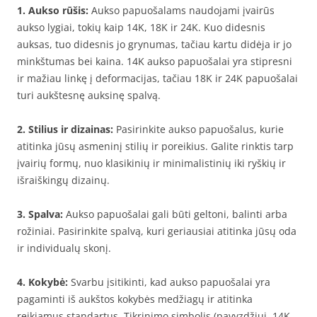
1. Aukso rūšis:
Aukso papuošalams naudojami įvairūs
aukso lygiai, tokių kaip 14K, 18K ir 24K. Kuo didesnis
auksas, tuo didesnis jo grynumas, tačiau kartu didėja ir jo
minkštumas bei kaina. 14K aukso papuošalai yra stipresni
ir mažiau linkę į deformacijas, tačiau 18K ir 24K papuošalai
turi aukštesnę auksinę spalvą.
2. Stilius ir dizainas:
Pasirinkite aukso papuošalus, kurie
atitinka jūsų asmeninį stilių ir poreikius. Galite rinktis tarp
įvairių formų, nuo klasikinių ir minimalistinių iki ryškių ir
išraiškingų dizainų.
3. Spalva:
Aukso papuošalai gali būti geltoni, balinti arba
rožiniai. Pasirinkite spalvą, kuri geriausiai atitinka jūsų oda
ir individualų skonį.
4. Kokybė:
Svarbu įsitikinti, kad aukso papuošalai yra
pagaminti iš aukštos kokybės medžiagų ir atitinka
reikiamus standartus. Tikrinimo simbolis (pavyzdžiui, 14K,