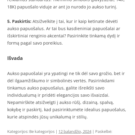
18K) papuošalo viduje ar ant jo nurodo jo aukso turinį.
5. Paskirtis:
Atsižvelkite į tai, kur ir kaip ketinate dėvėti
aukso papuošalus. Ar tai bus kasdieniniai papuošalai ar
išskirtiniai renginio akcentai? Pasirinkite tinkamą dydį ir
formą pagal savo poreikius.
Išvada
Aukso papuošalai yra ypatingi ne tik dėl savo grožio, bet ir
dėl ilgaamžiškumo ir simbolinės vertės. Pasirinkdami
tinkamus aukso papuošalus, galite išreikšti savo
individualumą ir pridėti elegancijos savo išvaizdai.
Nepamirškite atsižvelgti į aukso rūšį, dizainą, spalvą,
kokybę ir paskirtį, kad pasirinktumėte idealius papuošalus,
kurie atspindės jūsų unikalumą ir stilių.
Kategorijos: Be kategorijos |
12 balandžio, 2024
| Paskelbė: