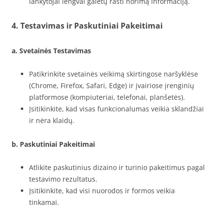
lankytojai lengvai galėtų rasti norimą informaciją.
4. Testavimas ir Paskutiniai Pakeitimai
a. Svetainės Testavimas
Patikrinkite svetainės veikimą skirtingose naršyklėse
(Chrome, Firefox, Safari, Edge) ir įvairiose įrenginių
platformose (kompiuteriai, telefonai, planšetės).
Įsitikinkite, kad visas funkcionalumas veikia sklandžiai
ir nėra klaidų.
b. Paskutiniai Pakeitimai
Atlikite paskutinius dizaino ir turinio pakeitimus pagal
testavimo rezultatus.
Įsitikinkite, kad visi nuorodos ir formos veikia
tinkamai.