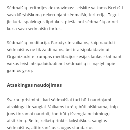
Sėdmaišių teritorijos dekoravimas: Leiskite vaikams išreikšti
savo kūrybiškumą dekoruojant sėdmaišių teritoriją. Tegul
jie kuria spalvingus lipdukus, piešia ant sėdmaišių ar net
kuria savo sėdmaišių fortus.
Sėdmaišių meditacija: Parodykite vaikams, kaip naudoti
sėdmaišius ne tik žaidimams, bet ir atsipalaidavimui.
Organizuokite trumpas meditacijos sesijas lauke, skatinant
vaikus leisti atsipalaiduoti ant sėdmaišių ir mąstyti apie
gamtos grožį.
Atsakingas naudojimas
Svarbu prisiminti, kad sėdmaišiai turi būti naudojami
atsakingai ir saugiai. Vaikams turėtų būti aiškinama, kaip
juos tinkamai naudoti, kad būtų išvengta nelaimingų
atsitikimų. Be to, reikėtų rinktis kokybiškus, saugius
sėdmaišius, atitinkančius saugos standartus.