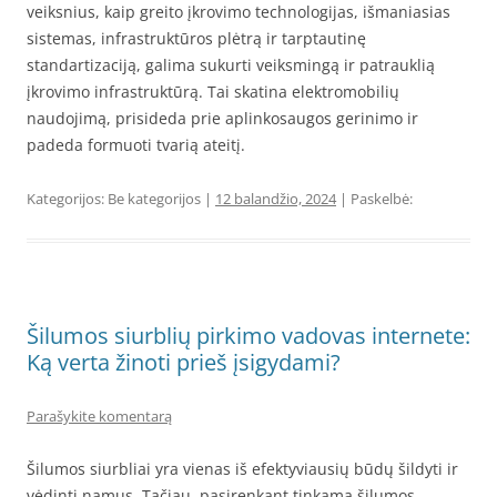
veiksnius, kaip greito įkrovimo technologijas, išmaniasias
sistemas, infrastruktūros plėtrą ir tarptautinę
standartizaciją, galima sukurti veiksmingą ir patrauklią
įkrovimo infrastruktūrą. Tai skatina elektromobilių
naudojimą, prisideda prie aplinkosaugos gerinimo ir
padeda formuoti tvarią ateitį.
Kategorijos: Be kategorijos |
12 balandžio, 2024
| Paskelbė:
Šilumos siurblių pirkimo vadovas internete:
Ką verta žinoti prieš įsigydami?
Parašykite komentarą
Šilumos siurbliai yra vienas iš efektyviausių būdų šildyti ir
vėdinti namus. Tačiau, pasirenkant tinkamą šilumos