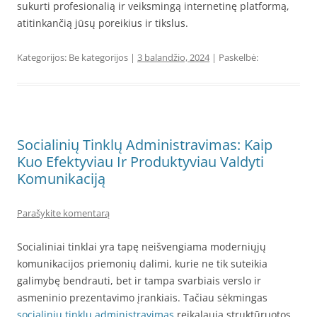
sukurti profesionalią ir veiksmingą internetinę platformą,
atitinkančią jūsų poreikius ir tikslus.
Kategorijos: Be kategorijos |
3 balandžio, 2024
| Paskelbė:
Socialinių Tinklų Administravimas: Kaip
Kuo Efektyviau Ir Produktyviau Valdyti
Komunikaciją
Parašykite komentarą
Socialiniai tinklai yra tapę neišvengiama moderniųjų
komunikacijos priemonių dalimi, kurie ne tik suteikia
galimybę bendrauti, bet ir tampa svarbiais verslo ir
asmeninio prezentavimo įrankiais. Tačiau sėkmingas
socialinių tinklų administravimas
reikalauja struktūruotos