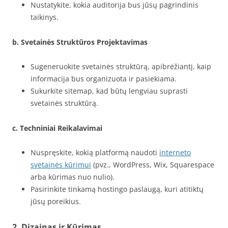
Nustatykite, kokia auditorija bus jūsų pagrindinis
taikinys.
b. Svetainės Struktūros Projektavimas
Sugeneruokite svetainės struktūrą, apibrėžiantį, kaip
informacija bus organizuota ir pasiekiama.
Sukurkite sitemap, kad būtų lengviau suprasti
svetainės struktūrą.
c. Techniniai Reikalavimai
Nuspręskite, kokią platformą naudoti
interneto
svetainės kūrimui
(pvz., WordPress, Wix, Squarespace
arba kūrimas nuo nulio).
Pasirinkite tinkamą hostingo paslaugą, kuri atitiktų
jūsų poreikius.
2. Dizainas ir Kūrimas