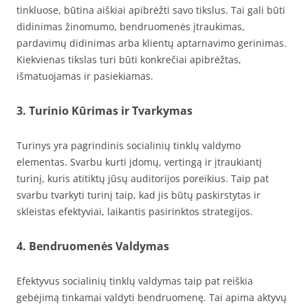
tinkluose, būtina aiškiai apibrėžti savo tikslus. Tai gali būti
didinimas žinomumo, bendruomenės įtraukimas,
pardavimų didinimas arba klientų aptarnavimo gerinimas.
Kiekvienas tikslas turi būti konkrečiai apibrėžtas,
išmatuojamas ir pasiekiamas.
3. Turinio Kūrimas ir Tvarkymas
Turinys yra pagrindinis socialinių tinklų valdymo
elementas. Svarbu kurti įdomų, vertingą ir įtraukiantį
turinį, kuris atitiktų jūsų auditorijos poreikius. Taip pat
svarbu tvarkyti turinį taip, kad jis būtų paskirstytas ir
skleistas efektyviai, laikantis pasirinktos strategijos.
4. Bendruomenės Valdymas
Efektyvus socialinių tinklų valdymas taip pat reiškia
gebėjimą tinkamai valdyti bendruomenę. Tai apima aktyvų