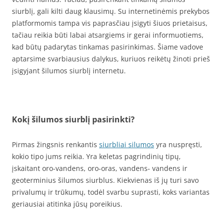
siurblį, gali kilti daug klausimų. Su internetinėmis prekybos
platformomis tampa vis paprasčiau įsigyti šiuos prietaisus,
tačiau reikia būti labai atsargiems ir gerai informuotiems,
kad būtų padarytas tinkamas pasirinkimas. Šiame vadove
aptarsime svarbiausius dalykus, kuriuos reikėtų žinoti prieš
įsigyjant šilumos siurblį internetu.
Kokį šilumos siurblį pasirinkti?
Pirmas žingsnis renkantis
siurbliai silumos
yra nuspręsti,
kokio tipo jums reikia. Yra keletas pagrindinių tipų,
įskaitant oro-vandens, oro-oras, vandens- vandens ir
geoterminius šilumos siurblus. Kiekvienas iš jų turi savo
privalumų ir trūkumų, todėl svarbu suprasti, koks variantas
geriausiai atitinka jūsų poreikius.