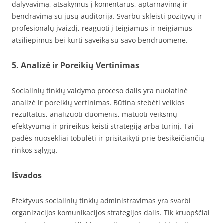
dalyvavimą, atsakymus į komentarus, aptarnavimą ir
bendravimą su jūsų auditorija. Svarbu skleisti pozityvų ir
profesionalų įvaizdį, reaguoti į teigiamus ir neigiamus
atsiliepimus bei kurti sąveiką su savo bendruomene.
5. Analizė ir Poreikių Vertinimas
Socialinių tinklų valdymo proceso dalis yra nuolatinė
analizė ir poreikių vertinimas. Būtina stebėti veiklos
rezultatus, analizuoti duomenis, matuoti veiksmų
efektyvumą ir prireikus keisti strategiją arba turinį. Tai
padės nuosekliai tobulėti ir prisitaikyti prie besikeičiančių
rinkos sąlygų.
Išvados
Efektyvus socialinių tinklų administravimas yra svarbi
organizacijos komunikacijos strategijos dalis. Tik kruopščiai