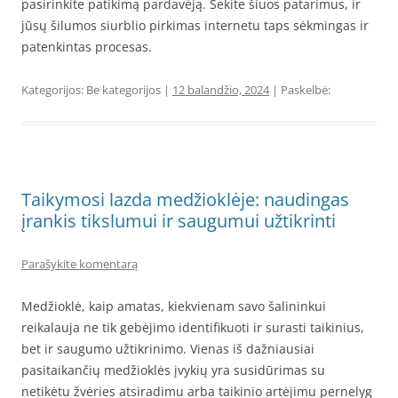
pasirinkite patikimą pardavėją. Sekite šiuos patarimus, ir
jūsų šilumos siurblio pirkimas internetu taps sėkmingas ir
patenkintas procesas.
Kategorijos: Be kategorijos |
12 balandžio, 2024
| Paskelbė:
Taikymosi lazda medžioklėje: naudingas
įrankis tikslumui ir saugumui užtikrinti
Parašykite komentarą
Medžioklė, kaip amatas, kiekvienam savo šalininkui
reikalauja ne tik gebėjimo identifikuoti ir surasti taikinius,
bet ir saugumo užtikrinimo. Vienas iš dažniausiai
pasitaikančių medžioklės įvykių yra susidūrimas su
netikėtu žvėries atsiradimu arba taikinio artėjimu pernelyg