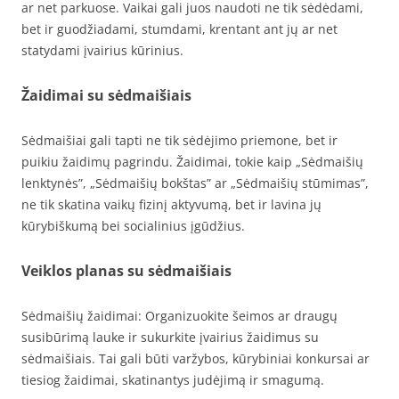
ar net parkuose. Vaikai gali juos naudoti ne tik sėdėdami,
bet ir guodžiadami, stumdami, krentant ant jų ar net
statydami įvairius kūrinius.
Žaidimai su sėdmaišiais
Sėdmaišiai gali tapti ne tik sėdėjimo priemone, bet ir
puikiu žaidimų pagrindu. Žaidimai, tokie kaip „Sėdmaišių
lenktynės”, „Sėdmaišių bokštas” ar „Sėdmaišių stūmimas”,
ne tik skatina vaikų fizinį aktyvumą, bet ir lavina jų
kūrybiškumą bei socialinius įgūdžius.
Veiklos planas su sėdmaišiais
Sėdmaišių žaidimai: Organizuokite šeimos ar draugų
susibūrimą lauke ir sukurkite įvairius žaidimus su
sėdmaišiais. Tai gali būti varžybos, kūrybiniai konkursai ar
tiesiog žaidimai, skatinantys judėjimą ir smagumą.