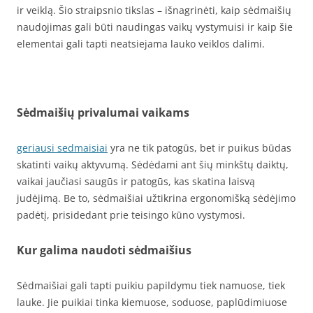
ir veiklą. Šio straipsnio tikslas – išnagrinėti, kaip sėdmaišių
naudojimas gali būti naudingas vaikų vystymuisi ir kaip šie
elementai gali tapti neatsiejama lauko veiklos dalimi.
Sėdmaišių privalumai vaikams
geriausi sedmaisiai
yra ne tik patogūs, bet ir puikus būdas
skatinti vaikų aktyvumą. Sėdėdami ant šių minkštų daiktų,
vaikai jaučiasi saugūs ir patogūs, kas skatina laisvą
judėjimą. Be to, sėdmaišiai užtikrina ergonomišką sėdėjimo
padėtį, prisidedant prie teisingo kūno vystymosi.
Kur galima naudoti sėdmaišius
Sėdmaišiai gali tapti puikiu papildymu tiek namuose, tiek
lauke. Jie puikiai tinka kiemuose, soduose, paplūdimiuose