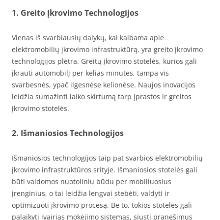
1. Greito Įkrovimo Technologijos
Vienas iš svarbiausių dalykų, kai kalbama apie
elektromobilių įkrovimo infrastruktūrą, yra greito įkrovimo
technologijos plėtra. Greitų įkrovimo stotelės, kurios gali
įkrauti automobilį per kelias minutes, tampa vis
svarbesnės, ypač ilgesnėse kelionėse. Naujos inovacijos
leidžia sumažinti laiko skirtumą tarp įprastos ir greitos
įkrovimo stotelės.
2. Išmaniosios Technologijos
Išmaniosios technologijos taip pat svarbios elektromobilių
įkrovimo infrastruktūros srityje. Išmaniosios stotelės gali
būti valdomos nuotoliniu būdu per mobiliuosius
įrenginius, o tai leidžia lengvai stebėti, valdyti ir
optimizuoti įkrovimo procesą. Be to, tokios stotelės gali
palaikyti įvairias mokėjimo sistemas, siųsti pranešimus