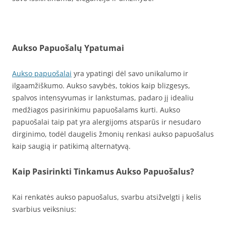
Aukso Papuošalų Ypatumai
Aukso papuošalai
yra ypatingi dėl savo unikalumo ir
ilgaamžiškumo. Aukso savybės, tokios kaip blizgesys,
spalvos intensyvumas ir lankstumas, padaro jį idealiu
medžiagos pasirinkimu papuošalams kurti. Aukso
papuošalai taip pat yra alergijoms atsparūs ir nesudaro
dirginimo, todėl daugelis žmonių renkasi aukso papuošalus
kaip saugią ir patikimą alternatyvą.
Kaip Pasirinkti Tinkamus Aukso Papuošalus?
Kai renkatės aukso papuošalus, svarbu atsižvelgti į kelis
svarbius veiksnius: