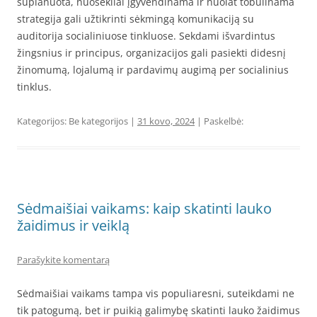
suplanuota, nuosekliai įgyvendinama ir nuolat tobulinama
strategija gali užtikrinti sėkmingą komunikaciją su
auditorija socialiniuose tinkluose. Sekdami išvardintus
žingsnius ir principus, organizacijos gali pasiekti didesnį
žinomumą, lojalumą ir pardavimų augimą per socialinius
tinklus.
Kategorijos: Be kategorijos |
31 kovo, 2024
| Paskelbė:
Sėdmaišiai vaikams: kaip skatinti lauko
žaidimus ir veiklą
Parašykite komentarą
Sėdmaišiai vaikams tampa vis populiaresni, suteikdami ne
tik patogumą, bet ir puikią galimybę skatinti lauko žaidimus