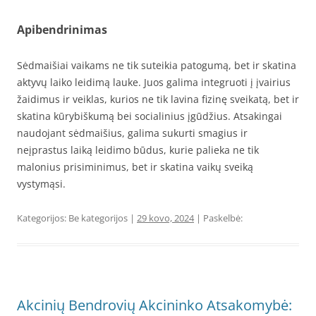
Apibendrinimas
Sėdmaišiai vaikams ne tik suteikia patogumą, bet ir skatina
aktyvų laiko leidimą lauke. Juos galima integruoti į įvairius
žaidimus ir veiklas, kurios ne tik lavina fizinę sveikatą, bet ir
skatina kūrybiškumą bei socialinius įgūdžius. Atsakingai
naudojant sėdmaišius, galima sukurti smagius ir
neįprastus laiką leidimo būdus, kurie palieka ne tik
malonius prisiminimus, bet ir skatina vaikų sveiką
vystymąsi.
Kategorijos: Be kategorijos |
29 kovo, 2024
| Paskelbė:
Akcinių Bendrovių Akcininko Atsakomybė: