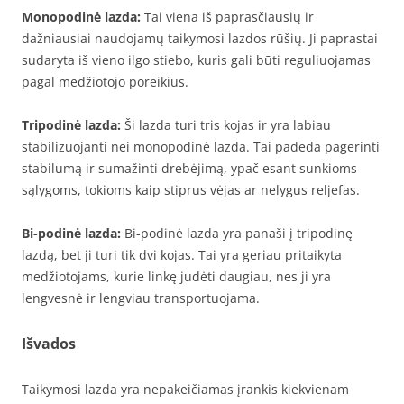
Monopodinė lazda:
Tai viena iš paprasčiausių ir
dažniausiai naudojamų taikymosi lazdos rūšių. Ji paprastai
sudaryta iš vieno ilgo stiebo, kuris gali būti reguliuojamas
pagal medžiotojo poreikius.
Tripodinė lazda:
Ši lazda turi tris kojas ir yra labiau
stabilizuojanti nei monopodinė lazda. Tai padeda pagerinti
stabilumą ir sumažinti drebėjimą, ypač esant sunkioms
sąlygoms, tokioms kaip stiprus vėjas ar nelygus reljefas.
Bi-podinė lazda:
Bi-podinė lazda yra panaši į tripodinę
lazdą, bet ji turi tik dvi kojas. Tai yra geriau pritaikyta
medžiotojams, kurie linkę judėti daugiau, nes ji yra
lengvesnė ir lengviau transportuojama.
Išvados
Taikymosi lazda yra nepakeičiamas įrankis kiekvienam