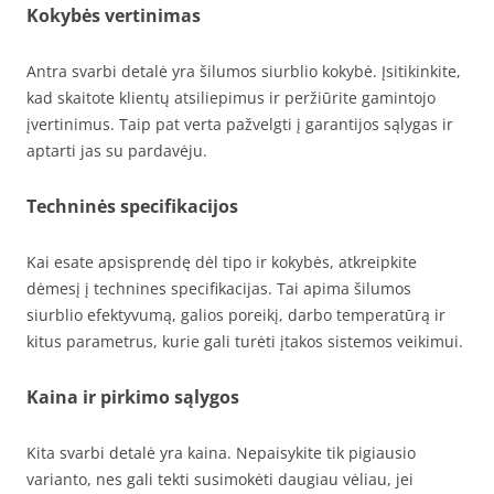
Kokybės vertinimas
Antra svarbi detalė yra šilumos siurblio kokybė. Įsitikinkite,
kad skaitote klientų atsiliepimus ir peržiūrite gamintojo
įvertinimus. Taip pat verta pažvelgti į garantijos sąlygas ir
aptarti jas su pardavėju.
Techninės specifikacijos
Kai esate apsisprendę dėl tipo ir kokybės, atkreipkite
dėmesį į technines specifikacijas. Tai apima šilumos
siurblio efektyvumą, galios poreikį, darbo temperatūrą ir
kitus parametrus, kurie gali turėti įtakos sistemos veikimui.
Kaina ir pirkimo sąlygos
Kita svarbi detalė yra kaina. Nepaisykite tik pigiausio
varianto, nes gali tekti susimokėti daugiau vėliau, jei