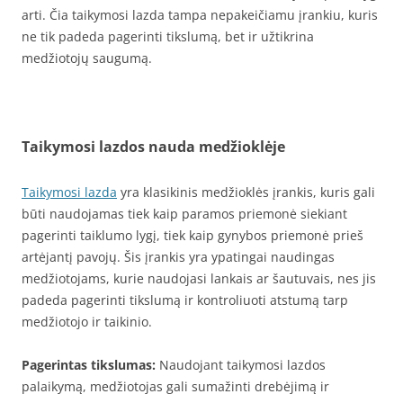
arti. Čia taikymosi lazda tampa nepakeičiamu įrankiu, kuris
ne tik padeda pagerinti tikslumą, bet ir užtikrina
medžiotojų saugumą.
Taikymosi lazdos nauda medžioklėje
Taikymosi lazda
yra klasikinis medžioklės įrankis, kuris gali
būti naudojamas tiek kaip paramos priemonė siekiant
pagerinti taiklumo lygį, tiek kaip gynybos priemonė prieš
artėjantį pavojų. Šis įrankis yra ypatingai naudingas
medžiotojams, kurie naudojasi lankais ar šautuvais, nes jis
padeda pagerinti tikslumą ir kontroliuoti atstumą tarp
medžiotojo ir taikinio.
Pagerintas tikslumas:
Naudojant taikymosi lazdos
palaikymą, medžiotojas gali sumažinti drebėjimą ir