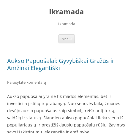
Pereiti
prie
Ikramada
turinio
Ikramada
Meniu
Aukso Papuošalai: Gyvybiškai Gražūs ir
Amžinai Elegantiški
Parašykite komentarą
Aukso papuošalai yra ne tik mados elementas, bet ir
investicija į stilių ir prabangą. Nuo senovės laikų žmonės
dėvėjo aukso papuošalus kaip simbolį, reiškiantį turtą,
valdžią ir statusą. Šiandien aukso papuošalai lieka viena iš
populiariausių ir prestižiškiausių papuošalų rūšių, žavintys
savo išskirtinumu, elegancija ir amžinybe.