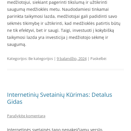
medžiotojui, siekiant pagerinti tikslumą ir užtikrinti
saugumą medžioklės metu. Naudodamiesi tinkamai
parinkta taikymosi lazda, medžiotojai gali padidinti savo
sėkmės tikimybę ir užtikrinti, kad medžioklės patirtis būtų
ne tik efektyvi, bet ir saugi. Taigi, investuoti į kokybišką
taikymosi lazda yra investicija į medžiotojo sėkmę ir
saugumą.
Kategorijos: Be kategorijos |
9 balandžio, 2024
| Paskelbė:
Internetinių Svetainių Kūrimas: Detalus
Gidas
Parašykite komentarą
Internetinės svetainės tapo nepakeičiamu verslo,