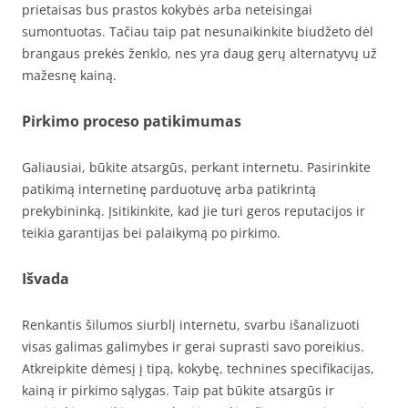
prietaisas bus prastos kokybės arba neteisingai
sumontuotas. Tačiau taip pat nesunaikinkite biudžeto dėl
brangaus prekės ženklo, nes yra daug gerų alternatyvų už
mažesnę kainą.
Pirkimo proceso patikimumas
Galiausiai, būkite atsargūs, perkant internetu. Pasirinkite
patikimą internetinę parduotuvę arba patikrintą
prekybininką. Įsitikinkite, kad jie turi geros reputacijos ir
teikia garantijas bei palaikymą po pirkimo.
Išvada
Renkantis šilumos siurblį internetu, svarbu išanalizuoti
visas galimas galimybes ir gerai suprasti savo poreikius.
Atkreipkite dėmesį į tipą, kokybę, technines specifikacijas,
kainą ir pirkimo sąlygas. Taip pat būkite atsargūs ir