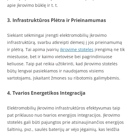
apie įkrovimo būklę ir t. t.
3. Infrastruktūros Plėtra ir Prieinamumas
Siekiant sėkmingai įrengti elektromobilių įkrovimo
infrastruktūrą, svarbu atkreipti dėmesį į jos prieinamumą
ir plėtrą. Tai apima įvairių
ikrovime stoteles
įrengimą ne tik
miestuose, bet ir kaimo vietovėse bei pagrindiniuose
keliuose. Taip pat reikia užtikrinti, kad įkrovimo stotelės
būtų lengvai pasiekiamos ir naudojamos visiems
vartotojams, įskaitant žmones su ribotomis galimybėmis.
4. Tvarios Energetikos Integracija
Elektromobilių įkrovimo infrastruktūros efektyvumas taip
pat priklauso nuo tvarios energijos integracijos. Įkrovimo
stotelės gali būti pajungtos prie atsinaujinančios energijos
šaltinių, pvz., saulės baterijų ar vėjo jėgainių, kas leidžia